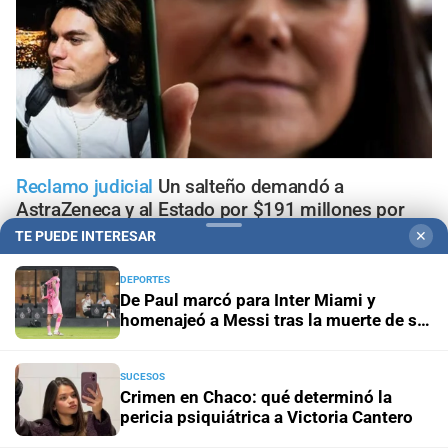
Reclamo judicial
Un salteño demandó a
AstraZeneca y al Estado por $191 millones por
daños que atribuye a la vacuna contra el Covid
TE PUEDE INTERESAR
✕
DEPORTES
Se investiga
Crimen en Chaco: qué determinó la pericia
De Paul marcó para Inter Miami y
psiquiátrica a Victoria Cantero
homenajeó a Messi tras la muerte de su
padre
Inauguran sala
Fijaron la primera audiencia penal en el
nuevo edificio Anexo de los Tribunales de Santa Fe
SUCESOS
Crimen en Chaco: qué determinó la
pericia psiquiátrica a Victoria Cantero
Tragedia en Bariloche
Murió una nena de 3 años tras caer