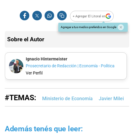
+ Agregar El Litoral en
Agregar a tus medios preferidos en Google
Sobre el Autor
Ignacio Hintermeister
Prosecretario de Redacción | Economía - Política
Ver Perfil
#TEMAS:
Ministerio de Economía
Javier Milei
I
Además tenés que leer: