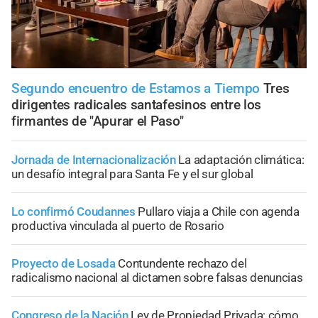
Segundo encuentro de Estamos a Tiempo
Tres
dirigentes radicales santafesinos entre los
firmantes de "Apurar el Paso"
Jornada de Internacionalización
La adaptación climática:
un desafío integral para Santa Fe y el sur global
Lo confirmó Coudannes
Pullaro viaja a Chile con agenda
productiva vinculada al puerto de Rosario
Proyecto de Losada
Contundente rechazo del
radicalismo nacional al dictamen sobre falsas denuncias
Congreso de la Nación
Ley de Propiedad Privada: cómo