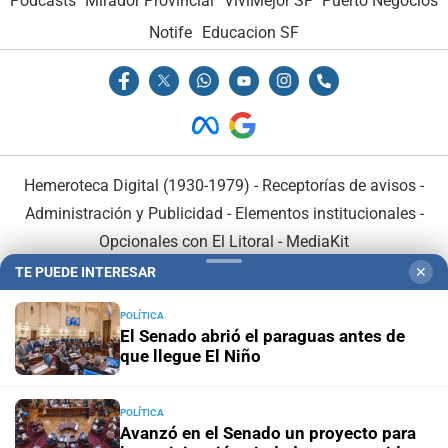
Podcasts
Mirador Provincial
VivíMejor SF
Puerto Negocios
Notife
Educacion SF
Hemeroteca Digital (1930-1979)
-
Receptorías de avisos
-
Administración y Publicidad
-
Elementos institucionales
-
Opcionales con El Litoral
-
MediaKit
TE PUEDE INTERESAR
✕
El Litoral es miembro de:
POLÍTICA
El Senado abrió el paraguas antes de
que llegue El Niño
POLÍTICA
En Asociación con:
Avanzó en el Senado un proyecto para