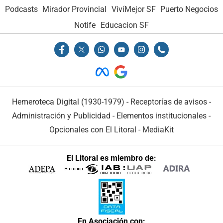
Podcasts
Mirador Provincial
VivíMejor SF
Puerto Negocios
Notife
Educacion SF
Hemeroteca Digital (1930-1979)
-
Receptorías de avisos
-
Administración y Publicidad
-
Elementos institucionales
-
Opcionales con El Litoral
-
MediaKit
El Litoral es miembro de:
En Asociación con: