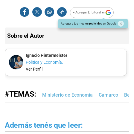
+ Agregar El Litoral en
Agregar a tus medios preferidos en Google
Sobre el Autor
Ignacio Hintermeister
Politica y Economía.
Ver Perfil
#TEMAS:
Ministerio de Economía
Camarco
Benu
Además tenés que leer: