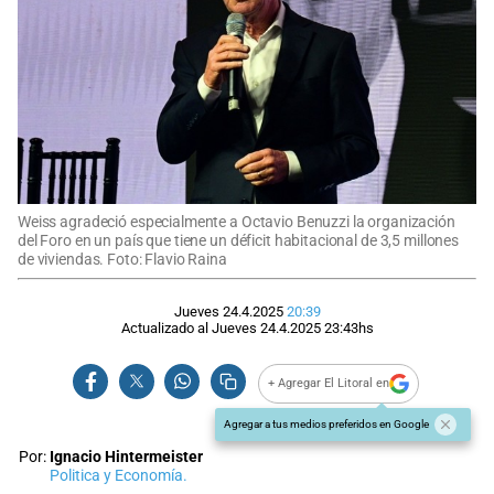
Weiss agradeció especialmente a Octavio Benuzzi la organización
del Foro en un país que tiene un déficit habitacional de 3,5 millones
de viviendas. Foto: Flavio Raina
Jueves 24.4.2025
20:39
Actualizado al
Jueves 24.4.2025
23:43
hs
+ Agregar El Litoral en
Agregar a tus medios preferidos en Google
Por:
Ignacio Hintermeister
Politica y Economía.