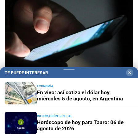
TE PUEDE INTERESAR
✕
Operativo de PDI
Detienen en Santa Fe a una
ECONOMÍA
En vivo: así cotiza el dólar hoy,
pareja por producción y comercialización de
miércoles 5 de agosto, en Argentina
material de abuso sexual infantil
Santa Fe
Otro tren descarrilado en la zona oeste y un
INFORMACIÓN GENERAL
Horóscopo de hoy para Tauro: 06 de
nuevo intento de saqueo
agosto de 2026