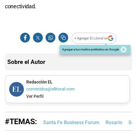
conectividad.
+ Agregar El Litoral en
Agregar a tus medios preferidos en Google
Sobre el Autor
Redacción EL
contenidos@ellitoral.com
Ver Perfil
#TEMAS:
Santa Fe Business Forum
Rosario
San