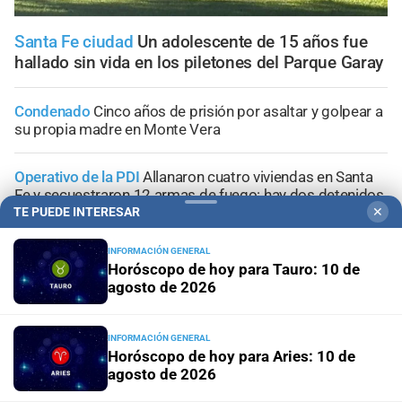
Santa Fe ciudad
Un adolescente de 15 años fue
hallado sin vida en los piletones del Parque Garay
Condenado
Cinco años de prisión por asaltar y golpear a
su propia madre en Monte Vera
Operativo de la PDI
Allanaron cuatro viviendas en Santa
Fe y secuestraron 12 armas de fuego: hay dos detenidos
TE PUEDE INTERESAR
✕
Narcos barriales
Persecución en Santa Fe: cuatro
INFORMACIÓN GENERAL
aprehendidos con un arma, cocaína y dinero
Horóscopo de hoy para Tauro: 10 de
agosto de 2026
Santa Fe
Incendio en Blas Parera: un Renault Clio quedó
destruido por las llamas
INFORMACIÓN GENERAL
Horóscopo de hoy para Aries: 10 de
agosto de 2026