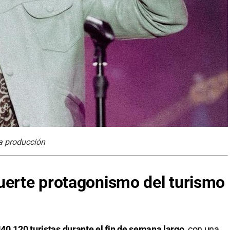
za producción
uerte protagonismo del turismo
440.120 turistas durante el fin de semana largo,
con una