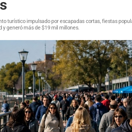
es
to turístico impulsado por escapadas cortas, fiestas popul
ad y generó más de $19 mil millones.