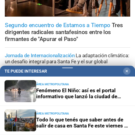
Segundo encuentro de Estamos a Tiempo
Tres
dirigentes radicales santafesinos entre los
firmantes de "Apurar el Paso"
Jornada de Internacionalización
La adaptación climática:
un desafío integral para Santa Fe y el sur global
TE PUEDE INTERESAR
✕
Lo confirmó Coudannes
Pullaro viaja a Chile con agenda
productiva vinculada al puerto de Rosario
ÁREA METROPOLITANA
Fenómeno El Niño: así es el portal
informativo que lanzó la ciudad de
Proyecto de Losada
Contundente rechazo del
Santa Fe
radicalismo nacional al dictamen sobre falsas denuncias
ÁREA METROPOLITANA
Todo lo que tenés que saber antes de
Congreso de la Nación
Ley de Propiedad Privada: cómo
salir de casa en Santa Fe este viernes 7
votaron Losada, Galaretto y Lewandowski en el Senado
de agosto