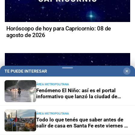
Horóscopo de hoy para Capricornio: 08 de
agosto de 2026
TE PUEDE INTERESAR
✕
ÁREA METROPOLITANA
Fenómeno El Niño: así es el portal
informativo que lanzó la ciudad de
Santa Fe
ÁREA METROPOLITANA
Todo lo que tenés que saber antes de
salir de casa en Santa Fe este viernes 7
de agosto