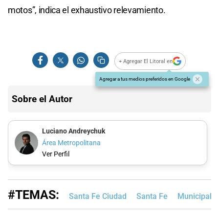
motos”, indica el exhaustivo relevamiento.
+ Agregar El Litoral en
Agregar a tus medios preferidos en Google
Sobre el Autor
Luciano Andreychuk
Área Metropolitana
Ver Perfil
#TEMAS:
Santa Fe Ciudad
Santa Fe
Municipalid