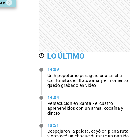
gle
LO ÚLTIMO
14:09
Un hipopótamo persiguió una lancha
con turistas en Botswana y el momento
quedó grabado en video
14:04
Persecución en Santa Fe: cuatro
aprehendidos con un arma, cocaína y
dinero
13:51
Despejaron la pelota, cayó en plena ruta
y provocó un choque durante un partido