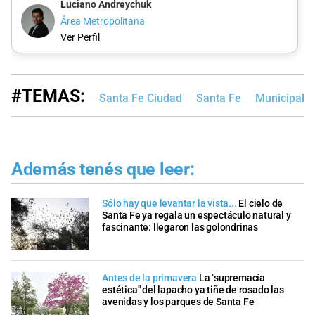
Luciano Andreychuk
Área Metropolitana
Ver Perfil
#TEMAS:
Santa Fe Ciudad
Santa Fe
Municipalid
Además tenés que leer:
Sólo hay que levantar la vista...
El cielo de
Santa Fe ya regala un espectáculo natural y
fascinante: llegaron las golondrinas
Antes de la primavera
La "supremacía
estética" del lapacho ya tiñe de rosado las
avenidas y los parques de Santa Fe