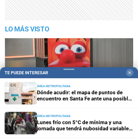
LO MÁS VISTO
TE PUEDE INTERESAR
✕
ÁREA METROPOLITANA
Dónde acudir: el mapa de puntos de
encuentro en Santa Fe ante una posible
emergencia hídrica
ÁREA METROPOLITANA
Lunes frío con 5°C de mínima y una
jornada que tendrá nubosidad variable
1
Quini 6: estos son los números ganadores
en la ciudad de Santa Fe