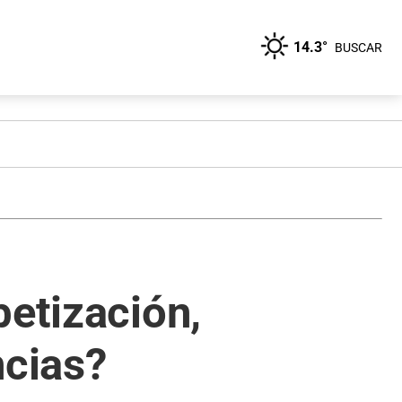
14.3°
BUSCAR
betización,
ncias?