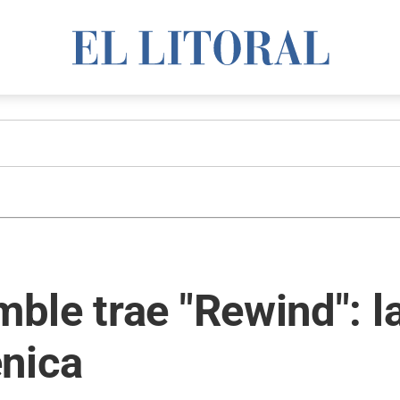
ble trae "Rewind": 
énica