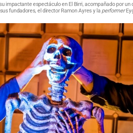
impactante espectáculo en El Birri, acompañado por un con
 sus fundadores, el director Ramon Ayres y la
performer
Eyg