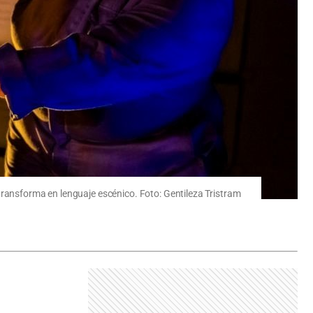
transforma en lenguaje escénico. Foto: Gentileza Tristram