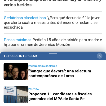
varios heridos
Geriátricos clandestinos
"¿Para qué denunciar?": la joven
que alertó cuatro meses antes del incendio reclama ser
escuchada
Penas máximas
Pedirán 15 años de prisión para madre e
hija por el crimen de Jeremías Monzón
TE PUEDE INTERESAR
✕
Encubrimiento agravado
Caso Agostina Vega: la
reacción de sus abuelos tras las nuevas detenciones
ESCENARIOS & SOCIEDAD
"Sangre que devora": una relectura
En la zona noroeste
Persiguieron y detuvieron a una
contemporánea de Lorca
pareja en auto que llevaba una pistola de grueso calibre
POLÍTICA
Proponen 11 candidatos a fiscales
generales del MPA de Santa Fe