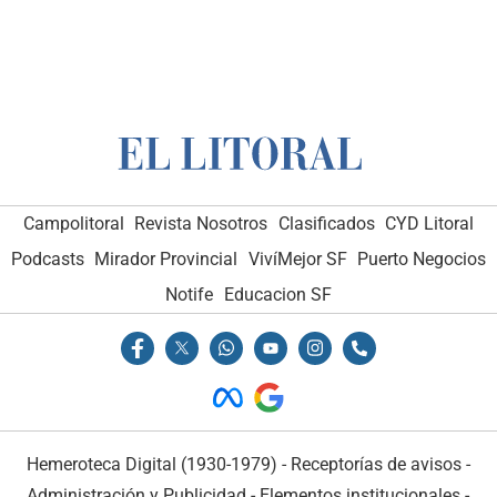
Campolitoral
Revista Nosotros
Clasificados
CYD Litoral
Podcasts
Mirador Provincial
VivíMejor SF
Puerto Negocios
Notife
Educacion SF
Hemeroteca Digital (1930-1979)
-
Receptorías de avisos
-
Administración y Publicidad
-
Elementos institucionales
-