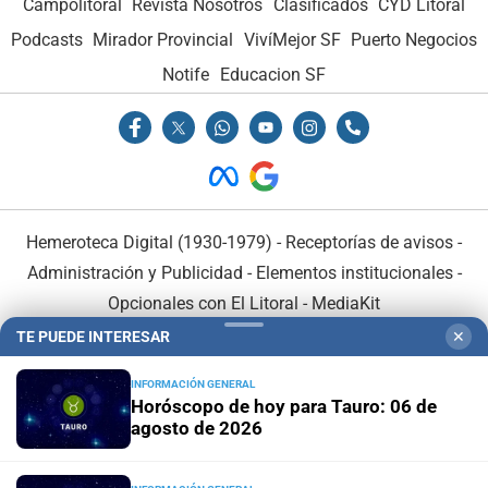
Campolitoral
Revista Nosotros
Clasificados
CYD Litoral
Podcasts
Mirador Provincial
VivíMejor SF
Puerto Negocios
Notife
Educacion SF
Hemeroteca Digital (1930-1979)
-
Receptorías de avisos
-
Administración y Publicidad
-
Elementos institucionales
-
Opcionales con El Litoral
-
MediaKit
TE PUEDE INTERESAR
✕
El Litoral es miembro de:
INFORMACIÓN GENERAL
Horóscopo de hoy para Tauro: 06 de
agosto de 2026