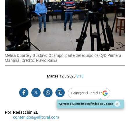
Melisa Duarte y Gustavo Ocampo, parte del equipo de CyD Primera
Mañana. Crédito: Flavio Raina
Martes 12.8.2025
3:15
+ Agregar El Litoral en
Agregar a tus medios preferidos en Google
Por:
Redacción EL
contenidos@ellitoral.com