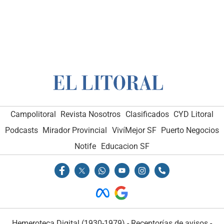
Campolitoral
Revista Nosotros
Clasificados
CYD Litoral
Podcasts
Mirador Provincial
VivíMejor SF
Puerto Negocios
Notife
Educacion SF
Hemeroteca Digital (1930-1979)
-
Receptorías de avisos
-