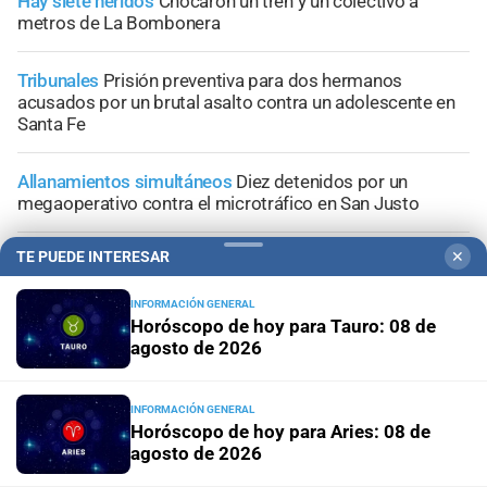
Hay siete heridos
Chocaron un tren y un colectivo a
metros de La Bombonera
Tribunales
Prisión preventiva para dos hermanos
acusados por un brutal asalto contra un adolescente en
Santa Fe
Allanamientos simultáneos
Diez detenidos por un
megaoperativo contra el microtráfico en San Justo
TE PUEDE INTERESAR
✕
Conflicto judicial
Buscan identificar a los autores de las
amenazas contra un médico, un abogado y un periodista
INFORMACIÓN GENERAL
Horóscopo de hoy para Tauro: 08 de
agosto de 2026
INFORMACIÓN GENERAL
+
Información General
Horóscopo de hoy para Aries: 08 de
agosto de 2026