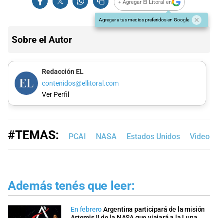
+ Agregar El Litoral en
Agregar a tus medios preferidos en Google
Sobre el Autor
Redacción EL
contenidos@ellitoral.com
Ver Perfil
#TEMAS:
PCAI
NASA
Estados Unidos
Videos
Además tenés que leer:
En febrero
Argentina participará de la misión
Artemis II de la NASA que viajará a la Luna