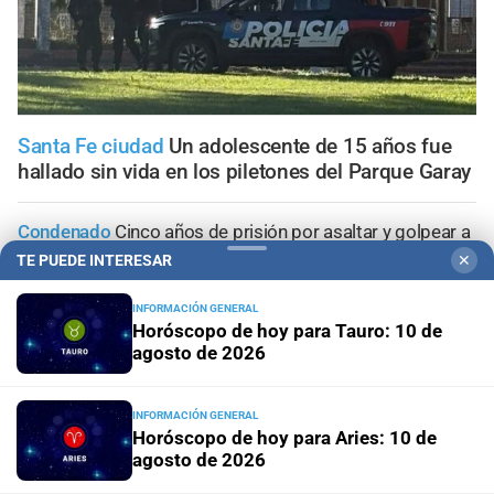
Santa Fe ciudad
Un adolescente de 15 años fue
hallado sin vida en los piletones del Parque Garay
Condenado
Cinco años de prisión por asaltar y golpear a
su propia madre en Monte Vera
TE PUEDE INTERESAR
✕
Operativo de la PDI
Allanaron cuatro viviendas en Santa
INFORMACIÓN GENERAL
Horóscopo de hoy para Tauro: 10 de
Fe y secuestraron 12 armas de fuego: hay dos detenidos
agosto de 2026
Narcos barriales
Persecución en Santa Fe: cuatro
aprehendidos con un arma, cocaína y dinero
INFORMACIÓN GENERAL
Horóscopo de hoy para Aries: 10 de
agosto de 2026
Santa Fe
Incendio en Blas Parera: un Renault Clio quedó