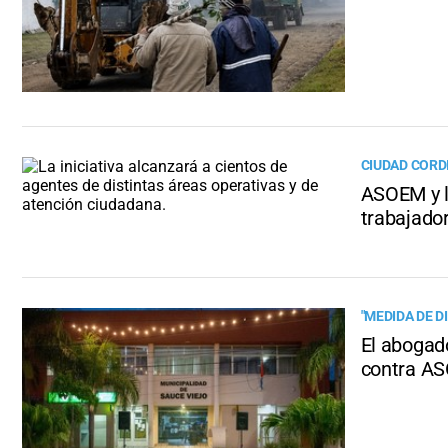
CIUDAD CORD
ASOEM y l
trabajado
"MEDIDA DE D
El abogado
contra A