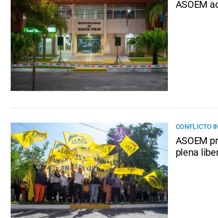
ASOEM adv
CONFLICTO I
ASOEM pre
plena libe