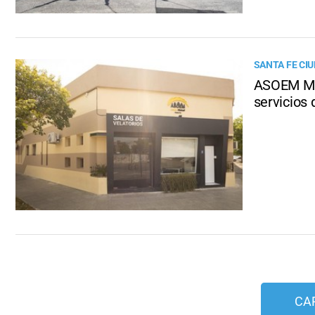
SANTA FE CI
ASOEM Mut
servicios 
CA