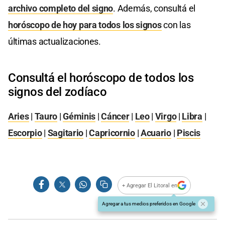
archivo completo del signo
. Además, consultá el
horóscopo de hoy para todos los signos
con las
últimas actualizaciones.
Consultá el horóscopo de todos los
signos del zodíaco
Aries
|
Tauro
|
Géminis
|
Cáncer
|
Leo
|
Virgo
|
Libra
|
Escorpio
|
Sagitario
|
Capricornio
|
Acuario
|
Piscis
+ Agregar El Litoral en
Agregar a tus medios preferidos en Google