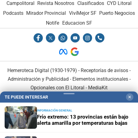
Campolitoral
Revista Nosotros
Clasificados
CYD Litoral
Podcasts
Mirador Provincial
VivíMejor SF
Puerto Negocios
Notife
Educacion SF
Hemeroteca Digital (1930-1979)
-
Receptorías de avisos
-
Administración y Publicidad
-
Elementos institucionales
-
Opcionales con El Litoral
-
MediaKit
TE PUEDE INTERESAR
✕
El Litoral es miembro de:
INFORMACIÓN GENERAL
Frío extremo: 13 provincias están bajo
alerta amarilla por temperaturas bajas