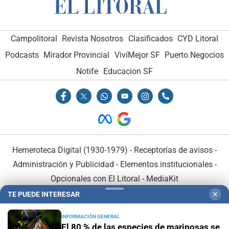
Campolitoral
Revista Nosotros
Clasificados
CYD Litoral
Podcasts
Mirador Provincial
VivíMejor SF
Puerto Negocios
Notife
Educacion SF
Hemeroteca Digital (1930-1979)
-
Receptorías de avisos
-
Administración y Publicidad
-
Elementos institucionales
-
Opcionales con El Litoral
-
MediaKit
TE PUEDE INTERESAR
✕
El Litoral es miembro de:
INFORMACIÓN GENERAL
El 80 % de las especies de mariposas se