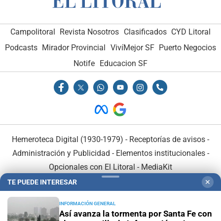
Campolitoral
Revista Nosotros
Clasificados
CYD Litoral
Podcasts
Mirador Provincial
VivíMejor SF
Puerto Negocios
Notife
Educacion SF
Hemeroteca Digital (1930-1979)
-
Receptorías de avisos
-
Administración y Publicidad
-
Elementos institucionales
-
Opcionales con El Litoral
-
MediaKit
TE PUEDE INTERESAR
✕
El Litoral es miembro de:
INFORMACIÓN GENERAL
Así avanza la tormenta por Santa Fe con