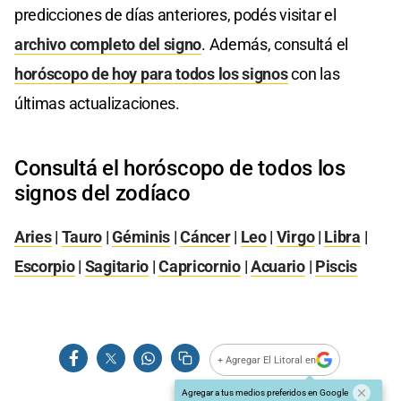
predicciones de días anteriores, podés visitar el
archivo completo del signo
. Además, consultá el
horóscopo de hoy para todos los signos
con las
últimas actualizaciones.
Consultá el horóscopo de todos los
signos del zodíaco
Aries
|
Tauro
|
Géminis
|
Cáncer
|
Leo
|
Virgo
|
Libra
|
Escorpio
|
Sagitario
|
Capricornio
|
Acuario
|
Piscis
+ Agregar El Litoral en
Agregar a tus medios preferidos en Google