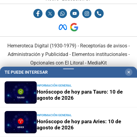
Hemeroteca Digital (1930-1979)
-
Receptorías de avisos
-
Administración y Publicidad
-
Elementos institucionales
-
Opcionales con El Litoral
-
MediaKit
TE PUEDE INTERESAR
✕
El Litoral es miembro de:
INFORMACIÓN GENERAL
Horóscopo de hoy para Tauro: 10 de
agosto de 2026
INFORMACIÓN GENERAL
En Asociación con:
Horóscopo de hoy para Aries: 10 de
agosto de 2026