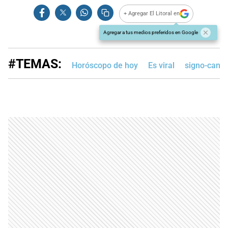
+ Agregar El Litoral en
Agregar a tus medios preferidos en Google
#TEMAS:
Horóscopo de hoy
Es viral
signo-canc