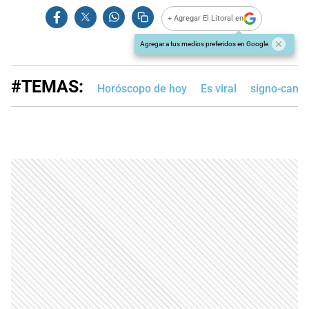
+ Agregar El Litoral en
Agregar a tus medios preferidos en Google
#TEMAS:
Horóscopo de hoy
Es viral
signo-canc