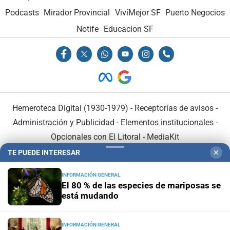
Podcasts
Mirador Provincial
VivíMejor SF
Puerto Negocios
Notife
Educacion SF
Hemeroteca Digital (1930-1979)
-
Receptorías de avisos
-
Administración y Publicidad
-
Elementos institucionales
-
Opcionales con El Litoral
-
MediaKit
TE PUEDE INTERESAR
✕
El Litoral es miembro de:
INFORMACIÓN GENERAL
El 80 % de las especies de mariposas se
está mudando
INFORMACIÓN GENERAL