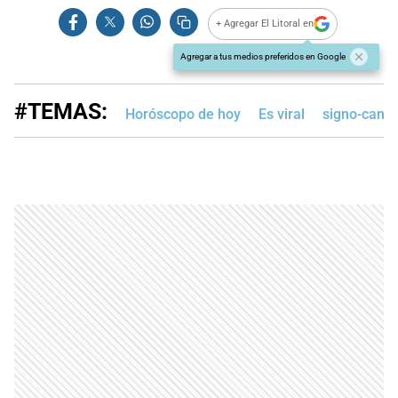
+ Agregar El Litoral en
Agregar a tus medios preferidos en Google
#TEMAS:
Horóscopo de hoy
Es viral
signo-canc