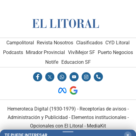
Campolitoral
Revista Nosotros
Clasificados
CYD Litoral
Podcasts
Mirador Provincial
VivíMejor SF
Puerto Negocios
Notife
Educacion SF
Hemeroteca Digital (1930-1979)
-
Receptorías de avisos
-
Administración y Publicidad
-
Elementos institucionales
-
Opcionales con El Litoral
-
MediaKit
TE PUEDE INTERESAR
✕