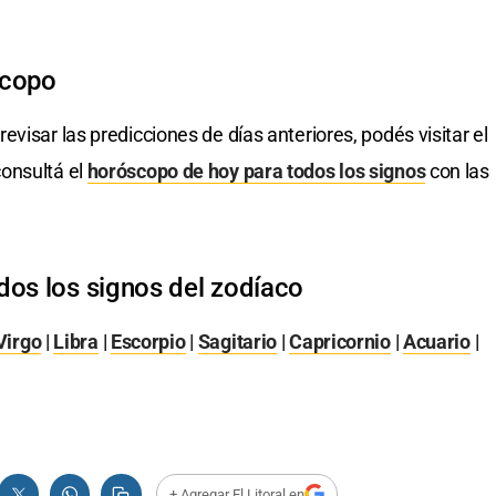
scopo
revisar las predicciones de días anteriores, podés visitar el
onsultá el
horóscopo de hoy para todos los signos
con las
dos los signos del zodíaco
Virgo
|
Libra
|
Escorpio
|
Sagitario
|
Capricornio
|
Acuario
|
+ Agregar El Litoral en