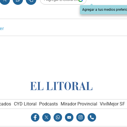
Agregar a tus medios preferi
er
icados
CYD Litoral
Podcasts
Mirador Provincial
VivíMejor SF