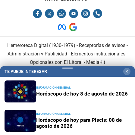
Hemeroteca Digital (1930-1979)
-
Receptorías de avisos
-
Administración y Publicidad
-
Elementos institucionales
-
Opcionales con El Litoral
-
MediaKit
TE PUEDE INTERESAR
✕
El Litoral es miembro de:
INFORMACIÓN GENERAL
Horóscopo de hoy 8 de agosto de 2026
INFORMACIÓN GENERAL
En Asociación con:
Horóscopo de hoy para Piscis: 08 de
agosto de 2026