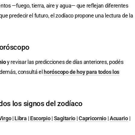
tos —fuego, tierra, aire y agua— que reflejan diferentes
que predecir el futuro, el zodíaco propone una lectura de la
horóscopo
nio
y revisar las predicciones de días anteriores, podés
Además, consultá el
horóscopo de hoy para todos los
dos los signos del zodíaco
Virgo
|
Libra
|
Escorpio
|
Sagitario
|
Capricornio
|
Acuario
|