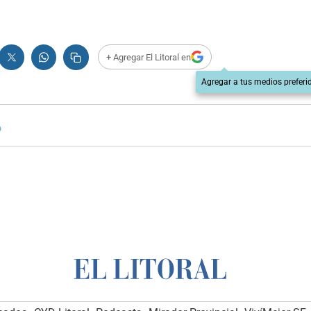
+ Agregar El Litoral en
Agregar a tus medios preferi
o