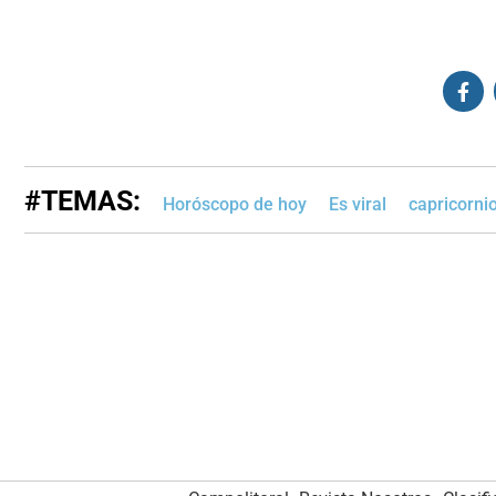
#TEMAS:
Horóscopo de hoy
Es viral
capricorni