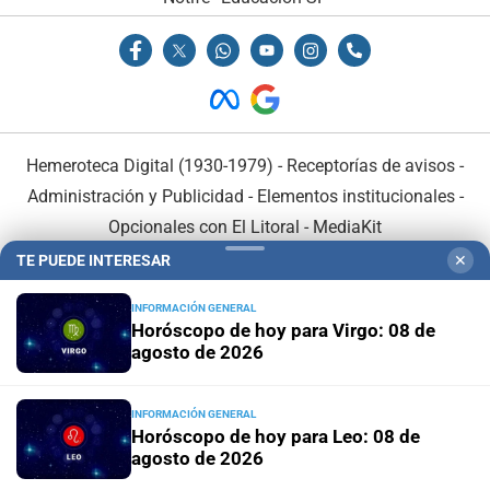
Hemeroteca Digital (1930-1979)
-
Receptorías de avisos
-
Administración y Publicidad
-
Elementos institucionales
-
Opcionales con El Litoral
-
MediaKit
TE PUEDE INTERESAR
✕
El Litoral es miembro de:
INFORMACIÓN GENERAL
Horóscopo de hoy para Virgo: 08 de
agosto de 2026
INFORMACIÓN GENERAL
En Asociación con:
Horóscopo de hoy para Leo: 08 de
agosto de 2026