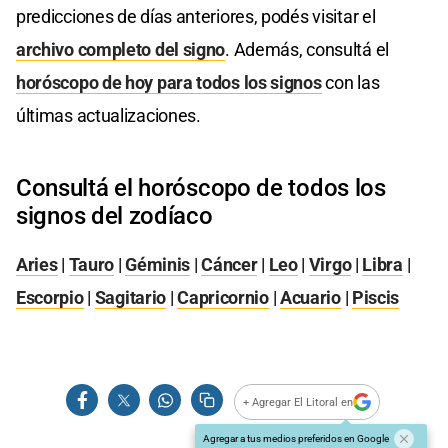
predicciones de días anteriores, podés visitar el
archivo completo del signo
. Además, consultá el
horóscopo de hoy para todos los signos
con las
últimas actualizaciones.
Consultá el horóscopo de todos los
signos del zodíaco
Aries
|
Tauro
|
Géminis
|
Cáncer
|
Leo
|
Virgo
|
Libra
|
Escorpio
|
Sagitario
|
Capricornio
|
Acuario
|
Piscis
+ Agregar El Litoral en
Agregar a tus medios preferidos en Google