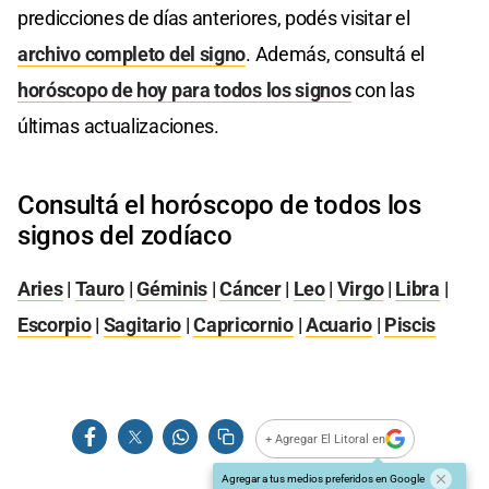
predicciones de días anteriores, podés visitar el
archivo completo del signo
. Además, consultá el
horóscopo de hoy para todos los signos
con las
últimas actualizaciones.
Consultá el horóscopo de todos los
signos del zodíaco
Aries
|
Tauro
|
Géminis
|
Cáncer
|
Leo
|
Virgo
|
Libra
|
Escorpio
|
Sagitario
|
Capricornio
|
Acuario
|
Piscis
+ Agregar El Litoral en
Agregar a tus medios preferidos en Google