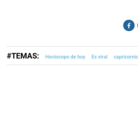
#TEMAS:
Horóscopo de hoy
Es viral
capricorni