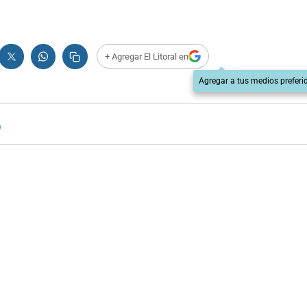
+ Agregar El Litoral en
Agregar a tus medios preferi
o