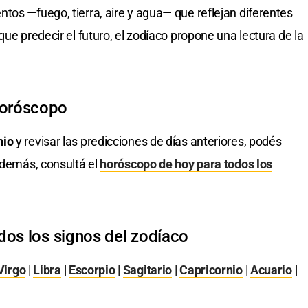
tos —fuego, tierra, aire y agua— que reflejan diferentes
que predecir el futuro, el zodíaco propone una lectura de la
horóscopo
nio
y revisar las predicciones de días anteriores, podés
Además, consultá el
horóscopo de hoy para todos los
dos los signos del zodíaco
Virgo
|
Libra
|
Escorpio
|
Sagitario
|
Capricornio
|
Acuario
|