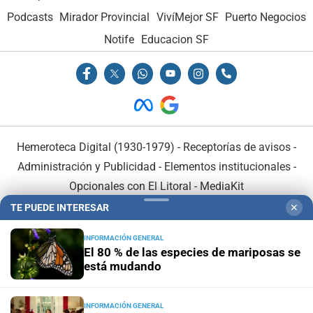
Podcasts
Mirador Provincial
VivíMejor SF
Puerto Negocios
Notife
Educacion SF
Hemeroteca Digital (1930-1979)
-
Receptorías de avisos
-
Administración y Publicidad
-
Elementos institucionales
-
Opcionales con El Litoral
-
MediaKit
TE PUEDE INTERESAR
✕
El Litoral es miembro de:
INFORMACIÓN GENERAL
El 80 % de las especies de mariposas se
está mudando
INFORMACIÓN GENERAL