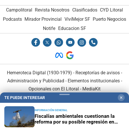
Campolitoral
Revista Nosotros
Clasificados
CYD Litoral
Podcasts
Mirador Provincial
VivíMejor SF
Puerto Negocios
Notife
Educacion SF
Hemeroteca Digital (1930-1979)
-
Receptorías de avisos
-
Administración y Publicidad
-
Elementos institucionales
-
Opcionales con El Litoral
-
MediaKit
TE PUEDE INTERESAR
✕
El Litoral es miembro de:
INFORMACIÓN GENERAL
Fiscalías ambientales cuestionan la
reforma por su posible regresión en
materia ambiental