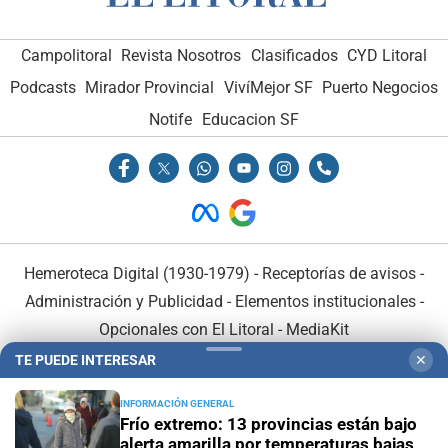
Campolitoral
Revista Nosotros
Clasificados
CYD Litoral
Podcasts
Mirador Provincial
VivíMejor SF
Puerto Negocios
Notife
Educacion SF
Hemeroteca Digital (1930-1979)
-
Receptorías de avisos
-
Administración y Publicidad
-
Elementos institucionales
-
Opcionales con El Litoral
-
MediaKit
TE PUEDE INTERESAR
✕
El Litoral es miembro de:
INFORMACIÓN GENERAL
Frío extremo: 13 provincias están bajo
alerta amarilla por temperaturas bajas