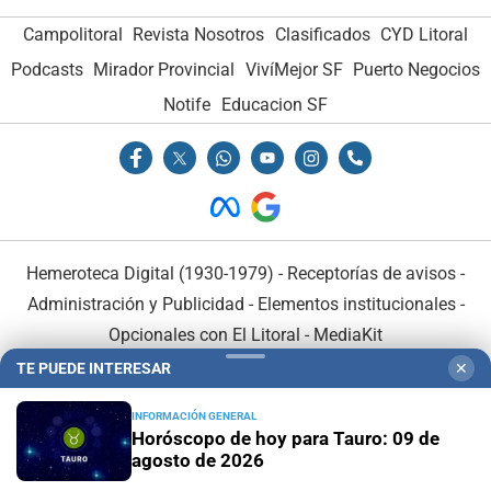
Campolitoral
Revista Nosotros
Clasificados
CYD Litoral
Podcasts
Mirador Provincial
VivíMejor SF
Puerto Negocios
Notife
Educacion SF
Hemeroteca Digital (1930-1979)
-
Receptorías de avisos
-
Administración y Publicidad
-
Elementos institucionales
-
Opcionales con El Litoral
-
MediaKit
TE PUEDE INTERESAR
✕
El Litoral es miembro de:
INFORMACIÓN GENERAL
Horóscopo de hoy para Tauro: 09 de
agosto de 2026