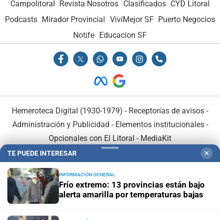
Campolitoral
Revista Nosotros
Clasificados
CYD Litoral
Podcasts
Mirador Provincial
VivíMejor SF
Puerto Negocios
Notife
Educacion SF
Hemeroteca Digital (1930-1979)
-
Receptorías de avisos
-
Administración y Publicidad
-
Elementos institucionales
-
Opcionales con El Litoral
-
MediaKit
TE PUEDE INTERESAR
✕
El Litoral es miembro de:
INFORMACIÓN GENERAL
Frío extremo: 13 provincias están bajo
alerta amarilla por temperaturas bajas