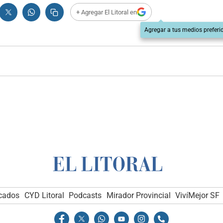
+ Agregar El Litoral en
Agregar a tus medios preferi
icados
CYD Litoral
Podcasts
Mirador Provincial
VivíMejor SF