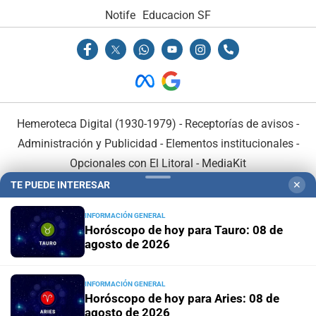
Notife
Educacion SF
Hemeroteca Digital (1930-1979)
-
Receptorías de avisos
-
Administración y Publicidad
-
Elementos institucionales
-
Opcionales con El Litoral
-
MediaKit
TE PUEDE INTERESAR
✕
El Litoral es miembro de:
INFORMACIÓN GENERAL
Horóscopo de hoy para Tauro: 08 de
agosto de 2026
INFORMACIÓN GENERAL
En Asociación con:
Horóscopo de hoy para Aries: 08 de
agosto de 2026