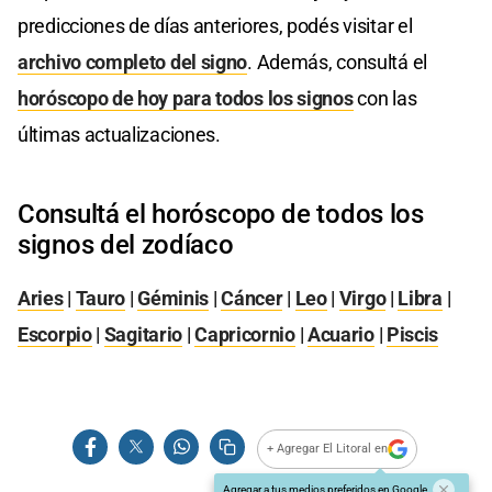
predicciones de días anteriores, podés visitar el
archivo completo del signo
. Además, consultá el
horóscopo de hoy para todos los signos
con las
últimas actualizaciones.
Consultá el horóscopo de todos los
signos del zodíaco
Aries
|
Tauro
|
Géminis
|
Cáncer
|
Leo
|
Virgo
|
Libra
|
Escorpio
|
Sagitario
|
Capricornio
|
Acuario
|
Piscis
+ Agregar El Litoral en
Agregar a tus medios preferidos en Google