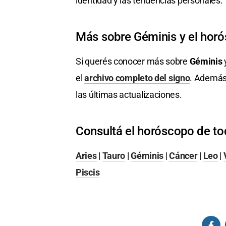
identidad y las tendencias personales.
Más sobre Géminis y el hor
Si querés conocer más sobre
Géminis
y
el
archivo completo del signo
. Además
las últimas actualizaciones.
Consultá el horóscopo de to
Aries
|
Tauro
|
Géminis
|
Cáncer
|
Leo
|
Piscis