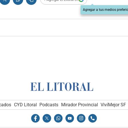
Agregar a tus medios preferi
icados
CYD Litoral
Podcasts
Mirador Provincial
VivíMejor SF