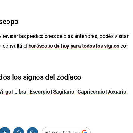
óscopo
 revisar las predicciones de días anteriores, podés visitar
, consultá el
horóscopo de hoy para todos los signos
con
dos los signos del zodíaco
Virgo
|
Libra
|
Escorpio
|
Sagitario
|
Capricornio
|
Acuario
|
+ Agregar El Litoral en