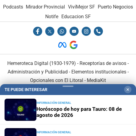
Podcasts
Mirador Provincial
VivíMejor SF
Puerto Negocios
Notife
Educacion SF
Hemeroteca Digital (1930-1979)
-
Receptorías de avisos
-
Administración y Publicidad
-
Elementos institucionales
-
Opcionales con El Litoral
-
MediaKit
TE PUEDE INTERESAR
✕
El Litoral es miembro de:
INFORMACIÓN GENERAL
Horóscopo de hoy para Tauro: 08 de
agosto de 2026
INFORMACIÓN GENERAL