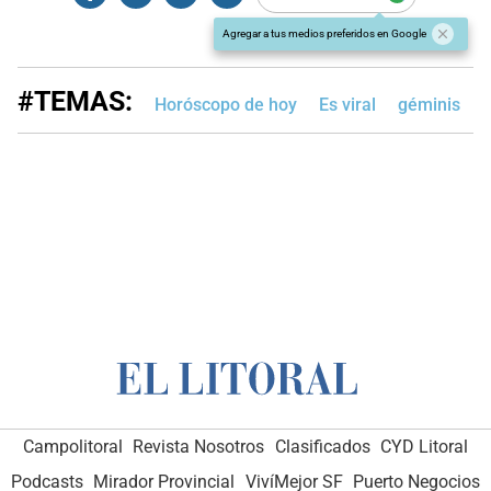
Agregar a tus medios preferidos en Google
#TEMAS:
Horóscopo de hoy
Es viral
géminis
Campolitoral
Revista Nosotros
Clasificados
CYD Litoral
Podcasts
Mirador Provincial
VivíMejor SF
Puerto Negocios