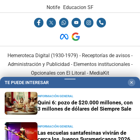
Notife
Educacion SF
Hemeroteca Digital (1930-1979)
-
Receptorías de avisos
-
Administración y Publicidad
-
Elementos institucionales
-
Opcionales con El Litoral
-
MediaKit
TE PUEDE INTERESAR
✕
El Litoral es miembro de:
INFORMACIÓN GENERAL
Quini 6: pozo de $20.000 millones, con
3 millones de dólares del Siempre Sale
INFORMACIÓN GENERAL
En Asociación con:
Las escuelas santafesinas vivirán de
cerca los Juegos Suramericanos 2026