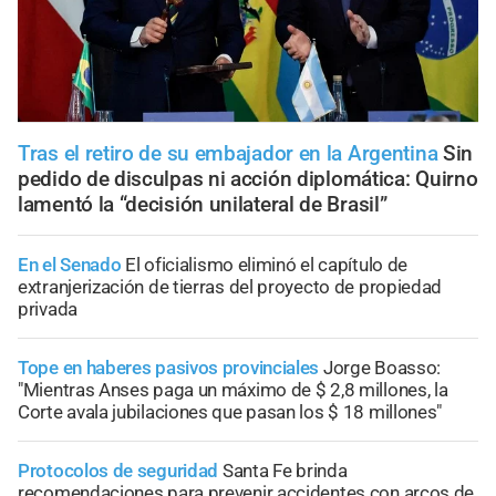
Tras el retiro de su embajador en la Argentina
Sin
pedido de disculpas ni acción diplomática: Quirno
lamentó la “decisión unilateral de Brasil”
En el Senado
El oficialismo eliminó el capítulo de
extranjerización de tierras del proyecto de propiedad
privada
Tope en haberes pasivos provinciales
Jorge Boasso:
"Mientras Anses paga un máximo de $ 2,8 millones, la
Corte avala jubilaciones que pasan los $ 18 millones"
Protocolos de seguridad
Santa Fe brinda
recomendaciones para prevenir accidentes con arcos de