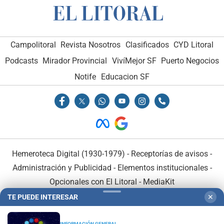
Campolitoral
Revista Nosotros
Clasificados
CYD Litoral
Podcasts
Mirador Provincial
VivíMejor SF
Puerto Negocios
Notife
Educacion SF
Hemeroteca Digital (1930-1979)
-
Receptorías de avisos
-
Administración y Publicidad
-
Elementos institucionales
-
Opcionales con El Litoral
-
MediaKit
TE PUEDE INTERESAR
✕
El Litoral es miembro de:
INFORMACIÓN GENERAL