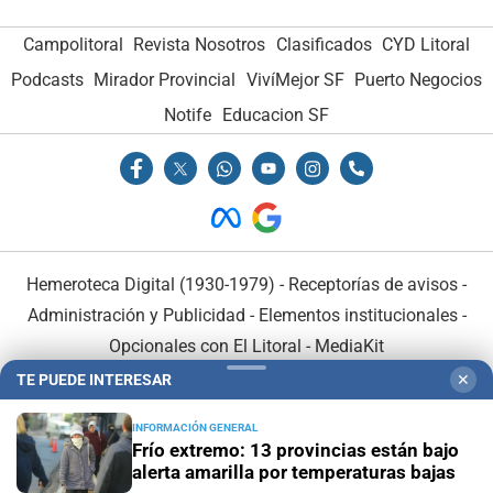
Campolitoral
Revista Nosotros
Clasificados
CYD Litoral
Podcasts
Mirador Provincial
VivíMejor SF
Puerto Negocios
Notife
Educacion SF
Hemeroteca Digital (1930-1979)
-
Receptorías de avisos
-
Administración y Publicidad
-
Elementos institucionales
-
Opcionales con El Litoral
-
MediaKit
TE PUEDE INTERESAR
✕
El Litoral es miembro de:
INFORMACIÓN GENERAL
Frío extremo: 13 provincias están bajo
alerta amarilla por temperaturas bajas